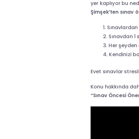
yer kaplıyor bu ned
Şimşek’ten sınav ö
Sınavlardan 
Sınavdan 1 s
Her şeyden 
Kendinizi ba
Evet sınavlar stresl
Konu hakkında daha
“Sınav Öncesi Öner