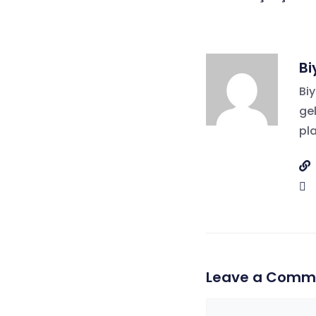
gezinmes
Bi
Bi
gel
pl
Leave a Comm