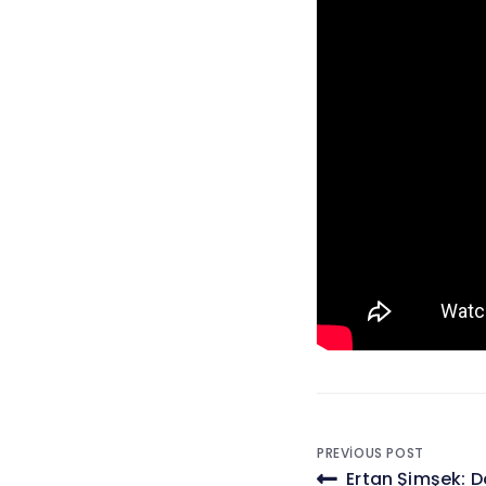
Yazı
PREVIOUS POST
Ertan Şimşek: Do