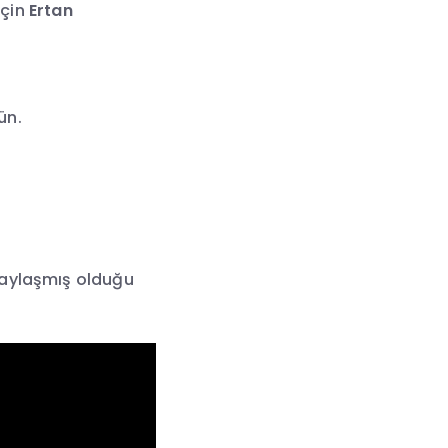
için
Ertan
.
ün.
aylaşmış olduğu