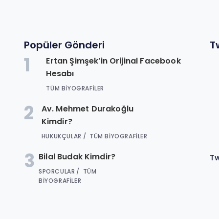
Popüler Gönderi
T
1
Ertan Şimşek’in Orijinal Facebook
n
Hesabı
.
TÜM BIYOGRAFILER
2
Av. Mehmet Durakoğlu
Kimdir?
HUKUKÇULAR
TÜM BIYOGRAFILER
3
Bilal Budak Kimdir?
Tw
SPORCULAR
TÜM
BIYOGRAFILER