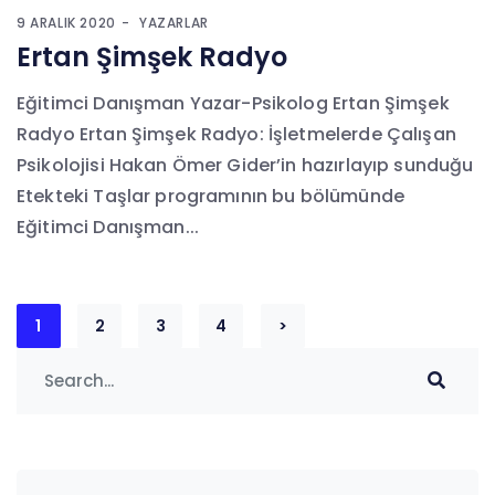
9 ARALIK 2020
YAZARLAR
Ertan Şimşek Radyo
Eğitimci Danışman Yazar-Psikolog Ertan Şimşek
Radyo Ertan Şimşek Radyo: İşletmelerde Çalışan
Psikolojisi Hakan Ömer Gider’in hazırlayıp sunduğu
Etekteki Taşlar programının bu bölümünde
Eğitimci Danışman...
Yazı
1
2
3
4
>
sayfalandırması