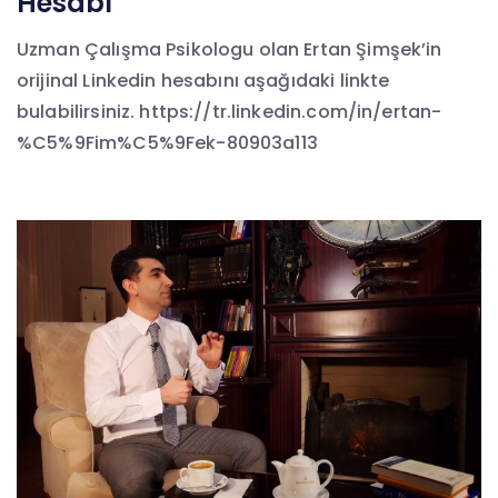
Hesabı
Uzman Çalışma Psikologu olan Ertan Şimşek’in
orijinal Linkedin hesabını aşağıdaki linkte
bulabilirsiniz. https://tr.linkedin.com/in/ertan-
%C5%9Fim%C5%9Fek-80903a113