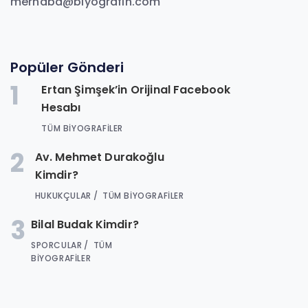
merhaba@biyografin.com
Popüler Gönderi
1
Ertan Şimşek’in Orijinal Facebook
Hesabı
TÜM BIYOGRAFILER
2
Av. Mehmet Durakoğlu
Kimdir?
HUKUKÇULAR
TÜM BIYOGRAFILER
3
Bilal Budak Kimdir?
SPORCULAR
TÜM
BIYOGRAFILER