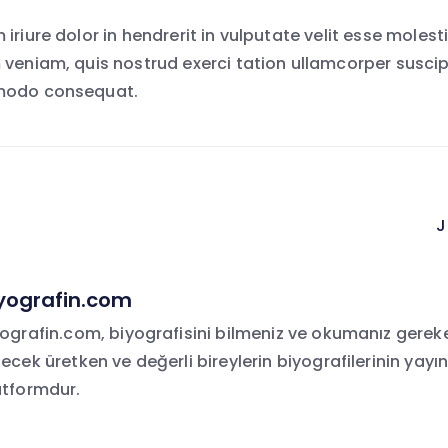
iriure dolor in hendrerit in vulputate velit esse moles
veniam, quis nostrud exerci tation ullamcorper suscipit
mmodo consequat.
J
i
yografin.com
yografin.com, biyografisini bilmeniz ve okumanız gerek
ecek üretken ve değerli bireylerin biyografilerinin yayın
atformdur.