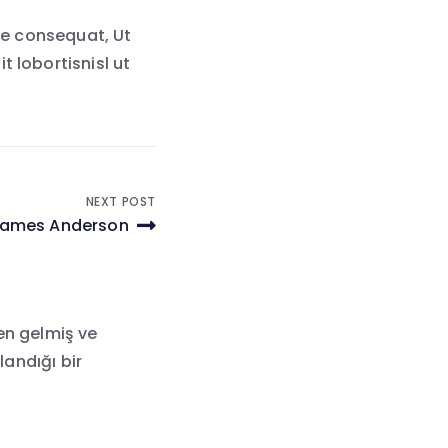
tie consequat, Ut
 lobortisnisl ut
NEXT POST
ames Anderson
en gelmiş ve
landığı bir