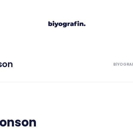
son
BIYOGRA
Monson