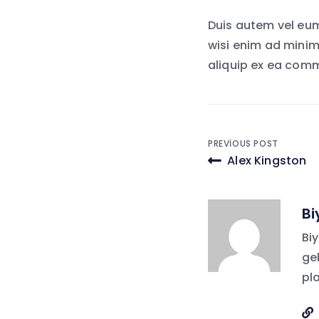
Duis autem vel eum 
wisi enim ad minim 
aliquip ex ea co
Yazı
PREVIOUS POST
Alex Kingston
gezinmes
Bi
Bi
gel
pl