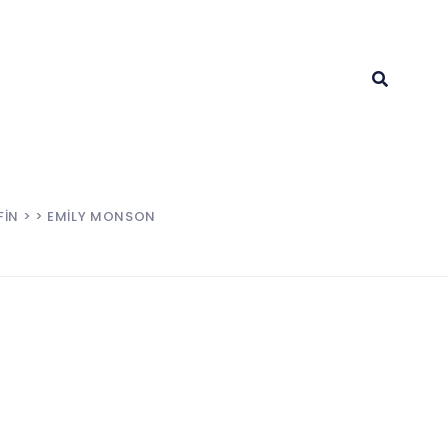
FIN
> > EMILY MONSON