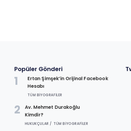
Popüler Gönderi
T
1
Ertan Şimşek’in Orijinal Facebook
n
Hesabı
.
TÜM BIYOGRAFILER
2
Av. Mehmet Durakoğlu
Kimdir?
HUKUKÇULAR
TÜM BIYOGRAFILER