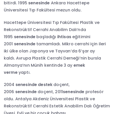
bitirdi. 1995
senesinde
Ankara Hacettepe
Üniversitesi Tıp Fakültesi mezun oldu.
Hacettepe Üniversitesi Tıp Fakültesi Plastik ve
Rekonstrüktif Cerrahi Anabilim Dalı’nda
1995
senesinde
başladığı
ihtisas
eğitimini
2001
senesinde
tamamladı. Mikro cerrahi için ileri
iki ülke olan Japonya ve Tayvan’da 6’şar ay
kaldı. Avrupa Plastik Cerrahi Derneği’nin bursla
Almanya’nın Münih kentinde 3 ay
emek
verme
yaptı.
2004
senesinde destek
doçent,
2006
senesinde
doçent, 2011
senesinde
profesör
oldu. Antalya Akdeniz Üniversitesi Plastik ve
Rekonstrüktif Cerrahi Estetik Anabilim Dalı Öğretim
Üyesi. Evli ve bir çocuk babası.