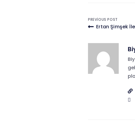
Yazı
PREVIOUS POST
Ertan Şimşek İle
gezinmes
Bi
Bi
gel
pl