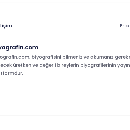
tişim
Ert
i
yografin.com
yografin.com, biyografisini bilmeniz ve okumanız gerek
ecek üretken ve değerli bireylerin biyografilerinin yayın
atformdur.