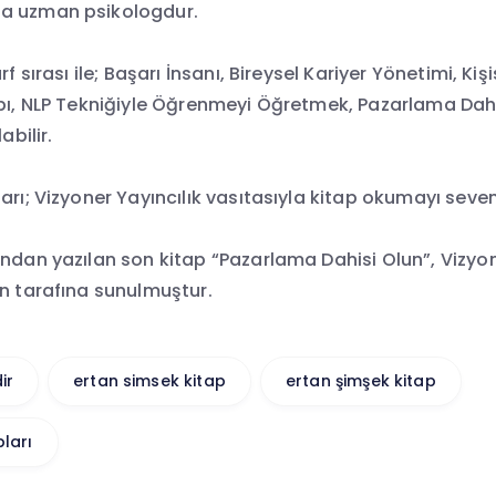
a uzman psikologdur.
rf sırası ile; Başarı İnsanı, Bireysel Kariyer Yönetimi, Kişi
bı, NLP Tekniğiyle Öğrenmeyi Öğretmek, Pazarlama Dahisi
abilir.
arı; Vizyoner Yayıncılık vasıtasıyla kitap okumayı seven 
ndan yazılan son kitap “Pazarlama Dahisi Olun”, Vizyon
ın tarafına sunulmuştur.
ir
ertan simsek kitap
ertan şimşek kitap
ları