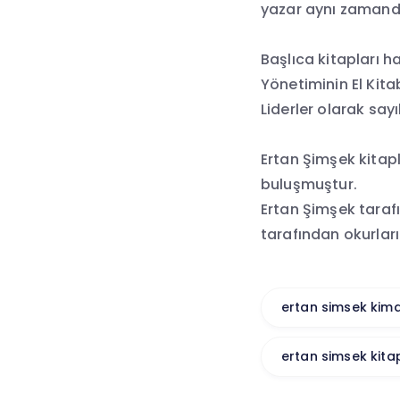
yazar aynı zamand
Başlıca kitapları ha
Yönetiminin El Kita
Liderler olarak sayıl
Ertan Şimşek kitapl
buluşmuştur.
Ertan Şimşek tarafı
tarafından okurlar
ertan simsek kimd
ertan simsek kitap