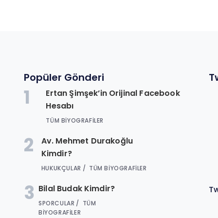
Popüler Gönderi
T
1
Ertan Şimşek’in Orijinal Facebook
n
Hesabı
.
TÜM BIYOGRAFILER
2
Av. Mehmet Durakoğlu
Kimdir?
HUKUKÇULAR
TÜM BIYOGRAFILER
3
Bilal Budak Kimdir?
Tw
SPORCULAR
TÜM
BIYOGRAFILER