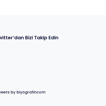
witter’dan Bizi Takip Edin
eets by biyografincom