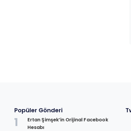
Popüler Gönderi
T
1
Ertan Şimşek’in Orijinal Facebook
n
Hesabı
.