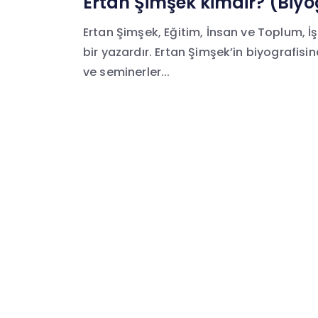
Ertan Şimşek kimdir? (Biyog
Ertan Şimşek, Eğitim, İnsan ve Toplum, İ
bir yazardır. Ertan Şimşek’in biyografisin
ve seminerler...