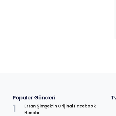
Popüler Gönderi
T
1
Ertan Şimşek’in Orijinal Facebook
n
Hesabı
.