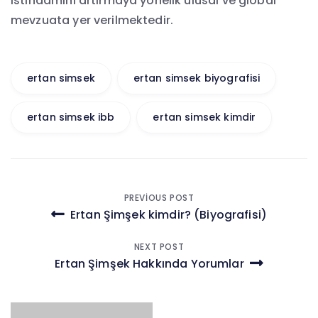
istihdamını artırmaya yönelik ulusal ve global
mevzuata yer verilmektedir.
ertan simsek
ertan simsek biyografisi
ertan simsek ibb
ertan simsek kimdir
Yazı
PREVIOUS POST
Ertan Şimşek kimdir? (Biyografisi)
gezinmesi
NEXT POST
Ertan Şimşek Hakkında Yorumlar